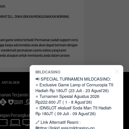
osit.
RAHMAT DLL. DIWAJIBKAN MENGGUNAKAN NOMINAL
ain game online terbaik! Permainan sudah support versi
gga tanpa ada kendala anda akan dapat bermain dengan
enikmati permainan casino online yang kami
n anda ataupun untuk membantu anda dalam proses
MILDCASINO
📢 SPECIAL TURNAMEN MILDCASINO:
ANTI BLOKIR
⭐️ Exclusive Game Lamp of Cornucopia Ttl
Hadiah Rp 180JT (23 Juli - 23 Agust'26)
anan Terjamin :
⭐️ Turnamen Spesial Agustus 2026
Rp222.600 JT ( 1 - 8 Agust'26)
⭐️ IDNSLOT ekslusif Soda Man Ttl Hadiah
Rp 180JT ( 09 Juli - 09 Agust'26)
ngan Perangkat :
🔗 Link Alternatif Resmi :
🌐
https://linkid.asia/mildcasino-go