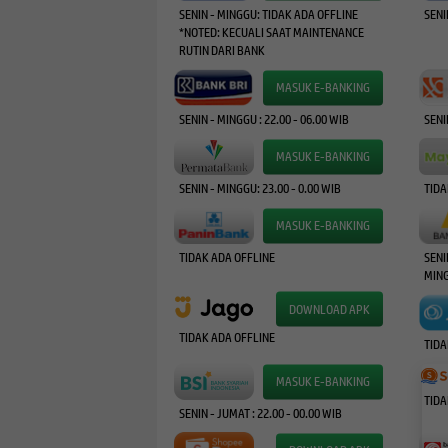
SENIN - MINGGU: TIDAK ADA OFFLINE
SENI
*NOTED: KECUALI SAAT MAINTENANCE
RUTIN DARI BANK
MASUK E-BANKING
SENIN - MINGGU : 22.00 - 06.00 WIB
SENI
MASUK E-BANKING
SENIN - MINGGU: 23.00 - 0.00 WIB
TIDA
MASUK E-BANKING
TIDAK ADA OFFLINE
SENI
MING
DOWNLOAD APK
TIDAK ADA OFFLINE
TIDA
MASUK E-BANKING
TIDA
SENIN - JUMAT : 22.00 - 00.00 WIB