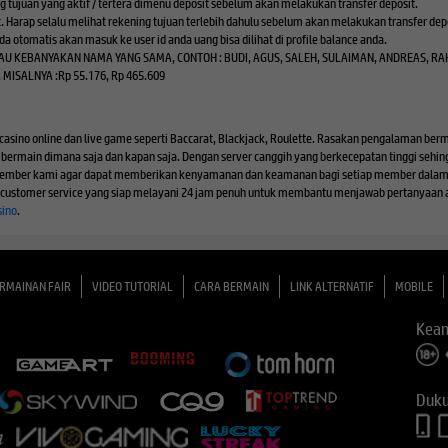
 tujuan yang aktif / tertera dimenu deposit sebelum akan melakukan transfer deposit.
. Harap selalu melihat rekening tujuan terlebih dahulu sebelum akan melakukan transfer dep
da otomatis akan masuk ke user id anda uang bisa dilihat di profile balance anda.
TAU KEBANYAKAN NAMA YANG SAMA, CONTOH : BUDI, AGUS, SALEH, SULAIMAN, ANDREAS, 
ISALNYA :Rp 55.176, Rp 465.609
sino online dan live game seperti Baccarat, Blackjack, Roulette. Rasakan pengalaman berm
rmain dimana saja dan kapan saja. Dengan server canggih yang berkecepatan tinggi sehin
mber kami agar dapat memberikan kenyamanan dan keamanan bagi setiap member dalam m
iki customer service yang siap melayani 24 jam penuh untuk membantu menjawab pertanyaa
sino
.
RMAINAN FAIR
VIDEO TUTORIAL
CARA BERMAIN
LINK ALTERNATIF
MOBILE
Keam
Duku