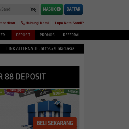
MASUK
DAFTAR
enarikan
Hubungi Kami
Lupa Kata Sandi?
KER
DEPOSIT
PROMOSI
REFERRAL
INK ALTERNATIF: https://linkid.asia/mildcasino-go https://linkid
 88 DEPOSIT
BELI SEKARANG