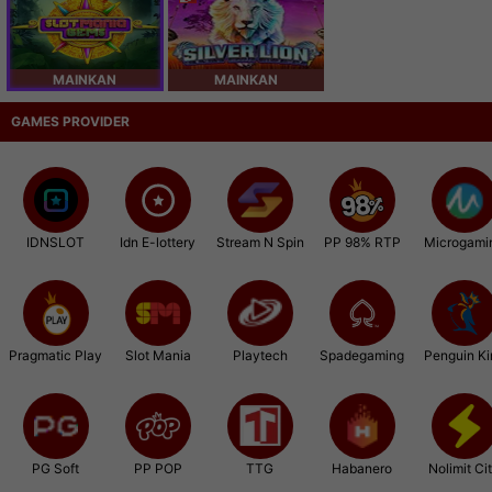
MAINKAN
MAINKAN
GAMES PROVIDER
IDNSLOT
Idn E-lottery
Stream N Spin
PP 98% RTP
Microgami
Pragmatic Play
Slot Mania
Playtech
Spadegaming
Penguin Ki
PG Soft
PP POP
TTG
Habanero
Nolimit Ci