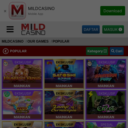
MILDCASINO
×
Download
Mobile App
DAFTAR
MASUK
MILDCASINO
OUR GAMES
POPULAR
POPULAR
Kategory
Cari
EKSKLUSIF
EKSKLUSIF
EKSKLUSIF
MAINKAN
MAINKAN
MAINKAN
EKSKLUSIF
EKSKLUSIF
EKSKLUSIF
MAINKAN
MAINKAN
MAINKAN
EKSKLUSIF
EKSKLUSIF
SPESIAL