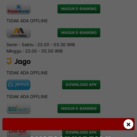
MASUK E-BANKING
TIDAK ADA OFFLINE
MASUK E-BANKING
Senin - Sabtu : 23.00 - 03.30 WIB
Minggu : 23.00 - 05.00 WIB
TIDAK ADA OFFLINE
DOWNLOAD APK
TIDAK ADA OFFLINE
MASUK E-BANKING
SENIN - JUMAT : 22.00 - 00.00 WIB
×
DOWNLOAD APK