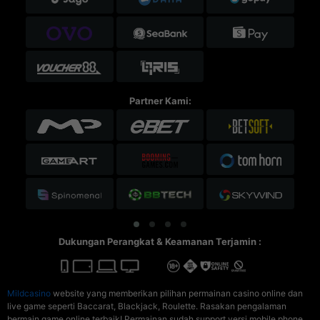
Partner Kami:
Dukungan Perangkat & Keamanan Terjamin :
Mildcasino
website yang memberikan pilihan permainan casino online dan
live game seperti Baccarat, Blackjack, Roulette. Rasakan pengalaman
bermain game online terbaik! Permainan sudah support versi mobile phone