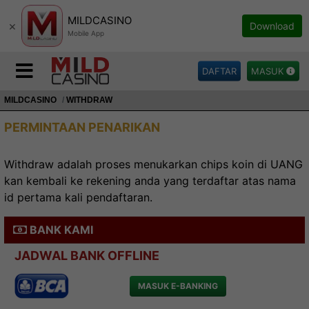
MILDCASINO
×
Download
Mobile App
DAFTAR
MASUK
MILDCASINO
WITHDRAW
PERMINTAAN PENARIKAN
Withdraw adalah proses menukarkan chips koin di UANG
kan kembali ke rekening anda yang terdaftar atas nama
id pertama kali pendaftaran.
BANK KAMI
JADWAL BANK OFFLINE
MASUK E-BANKING