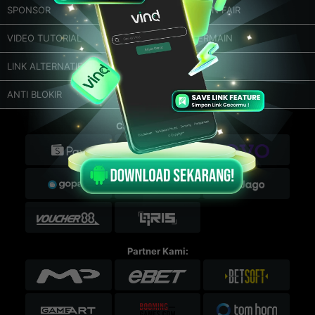
SPONSOR
PERMAINAN FAIR
VIDEO TUTORIAL
CARA BERMAIN
LINK ALTERNATIF
MOBILE
ANTI BLOKIR
Cara Pembayaran:
Partner Kami: