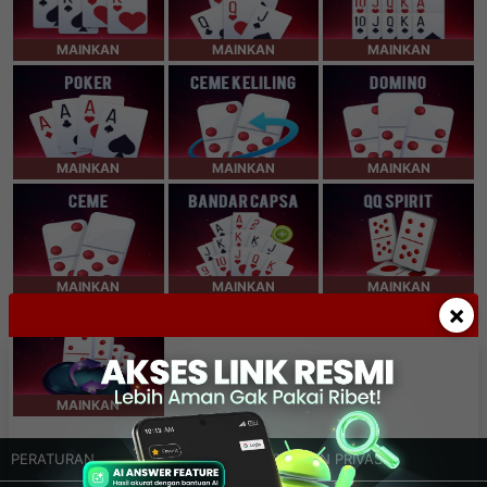
MAINKAN
MAINKAN
MAINKAN
MAINKAN
MAINKAN
MAINKAN
MAINKAN
MAINKAN
MAINKAN
×
MAINKAN
PERATURAN
KEBIJAKAN PRIVASI