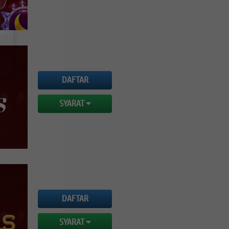
DAFTAR
SYARAT
DAFTAR
SYARAT