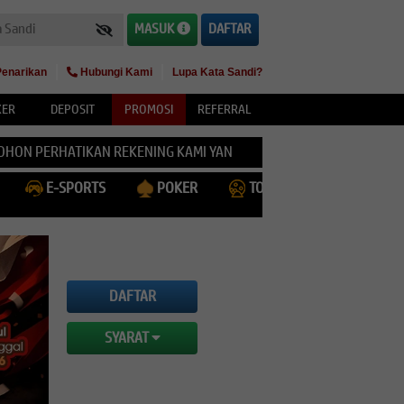
MASUK
DAFTAR
enarikan
Hubungi Kami
Lupa Kata Sandi?
KER
DEPOSIT
PROMOSI
REFERRAL
HATIKAN REKENING KAMI YANG AKTIF DEMI KELANCARAN DEPOSIT ANDA. TE
E-SPORTS
POKER
TOGEL
DAFTAR
SYARAT