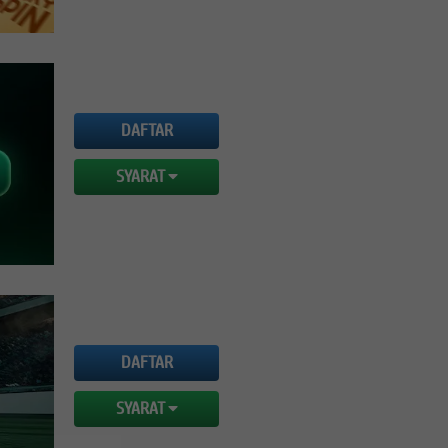
DAFTAR
SYARAT
DAFTAR
SYARAT