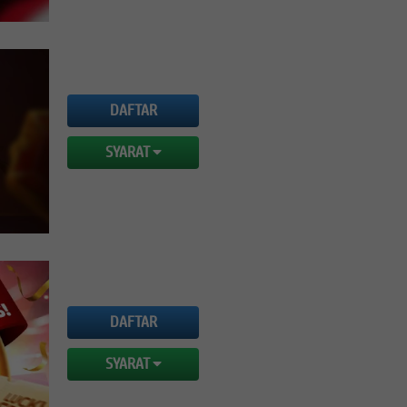
DAFTAR
SYARAT
DAFTAR
SYARAT