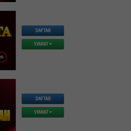
DAFTAR
SYARAT
DAFTAR
SYARAT