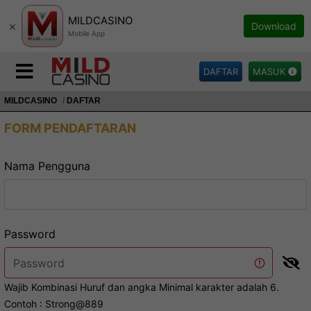
MILDCASINO
×
Download
Mobile App
DAFTAR
MASUK
MILDCASINO
DAFTAR
FORM PENDAFTARAN
Nama Pengguna
Password
Wajib Kombinasi Huruf dan angka Minimal karakter adalah 6.
Contoh : Strong@889