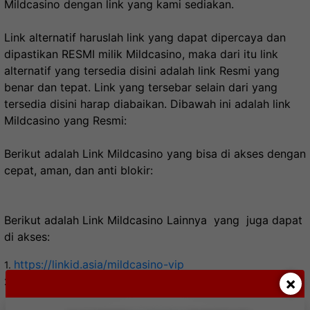
Mildcasino dengan link yang kami sediakan.
Link alternatif haruslah link yang dapat dipercaya dan
dipastikan RESMI milik Mildcasino, maka dari itu link
alternatif yang tersedia disini adalah link Resmi yang
benar dan tepat. Link yang tersebar selain dari yang
tersedia disini harap diabaikan. Dibawah ini adalah link
Mildcasino yang Resmi:
Berikut adalah Link Mildcasino yang bisa di akses dengan
cepat, aman, dan anti blokir:
Berikut adalah Link Mildcasino Lainnya yang juga dapat
di akses:
https://linkid.asia/mildcasino-vip
1.
×
https://csnlink.bio/mildcasino
2.